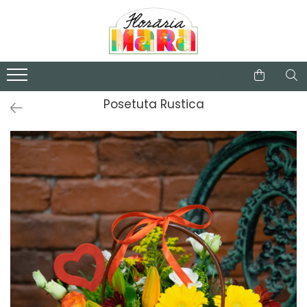
Categorii
Buchete de flori
Valentine's Day
Posetuta Rustica
Aranjamente florale
Trandafiri criogenati
Plante de apartament