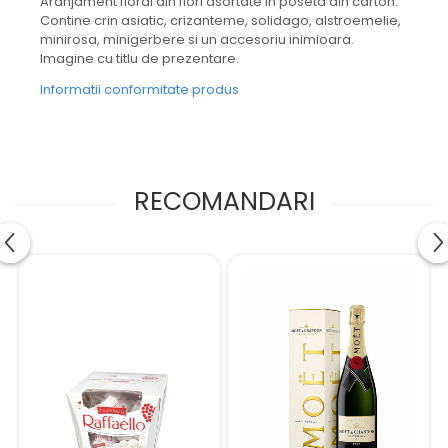
Aranjament floral din flori asortate in poseta din carton.
Contine crin asiatic, crizanteme, solidago, alstroemelie,
minirosa, minigerbere si un accesoriu inimioara.
Imagine cu titlu de prezentare.
Informatii conformitate produs
RECOMANDARI