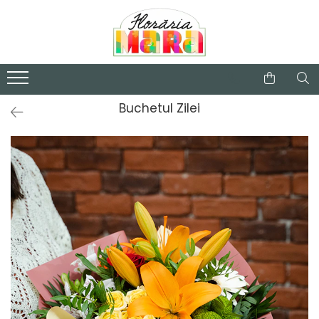
Categorii
Buchete de flori
Valentine's Day
Buchetul Zilei
Aranjamente florale
Trandafiri criogenati
Plante de apartament