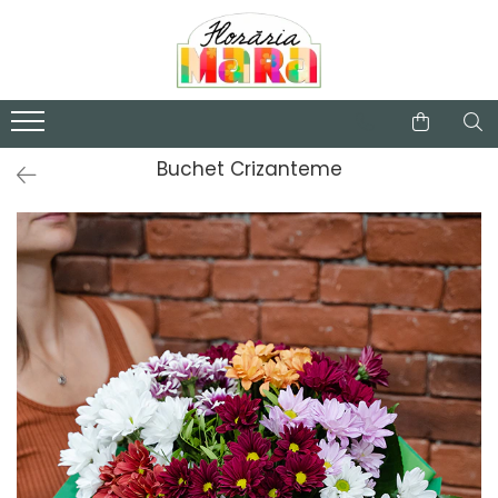
Categorii
Buchete de flori
Valentine's Day
Buchet Crizanteme
Aranjamente florale
Trandafiri criogenati
Plante de apartament