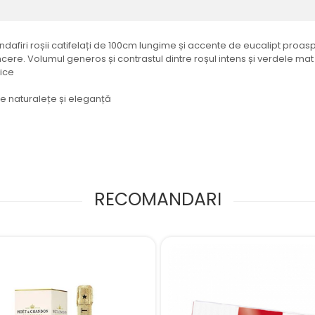
ndafiri roșii catifelați de 100cm lungime și accente de eucalipt pro
ncere. Volumul generos și contrastul dintre roșul intens și verdele m
tice
e naturalețe și eleganță
RECOMANDARI