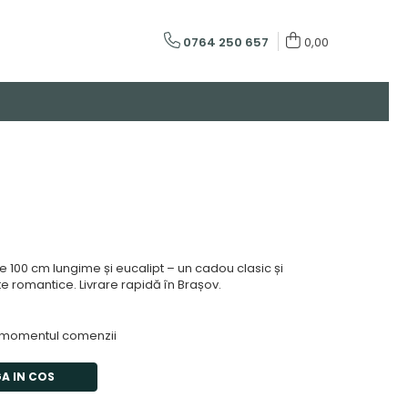
0764 250 657
0,00
e
de 100 cm lungime și eucalipt – un cadou clasic și
 romantice. Livrare rapidă în Brașov.
 momentul comenzii
A IN COS