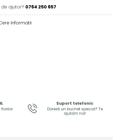
 de ajutor?
0764 250 657
ere informatii
0%
Suport telefonic
lorilor
Doresti un buchet special? Te
ajutam noi!