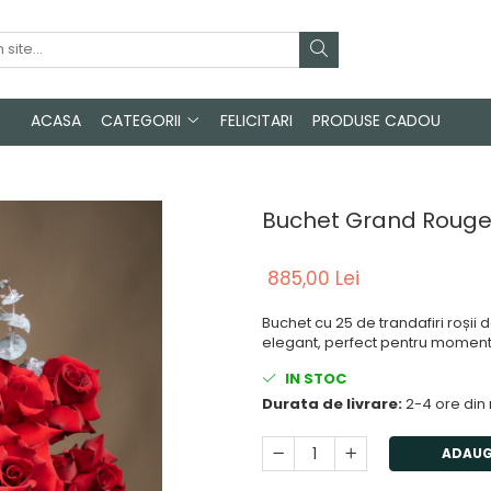
ACASA
CATEGORII
FELICITARI
PRODUSE CADOU
Buchet Grand Roug
885,00 Lei
Buchet cu 25 de trandafiri roșii 
elegant, perfect pentru momente
IN STOC
Durata de livrare:
2-4 ore din
ADAUG