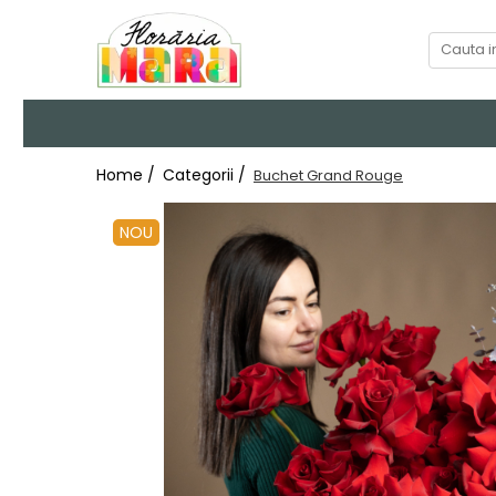
Categorii
Home /
Categorii /
Buchet Grand Rouge
NOU
Buchete de flori
Valentine's Day
Aranjamente florale
Trandafiri criogenati
Plante de apartament