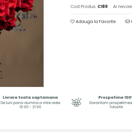
Cod Produs:
C189
Ai nevoie
Adauga la Favorite
C
Livrare toata saptamana
Prospetime 10
De luni pana duminica intre orele
Garantam prospetimea f
10:00 - 21:00
folosite