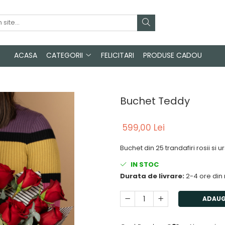
ACASA
CATEGORII
FELICITARI
PRODUSE CADOU
Buchet Teddy
599,00 Lei
Buchet din 25 trandafiri rosii si u
IN STOC
Durata de livrare:
2-4 ore din
ADAUG