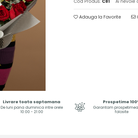
Cod Produs:
C81
Ai nevoie 
Adauga la Favorite
C
Livrare toata saptamana
Prospetime 10
De luni pana duminica intre orele
Garantam prospetimea f
10:00 - 21:00
folosite