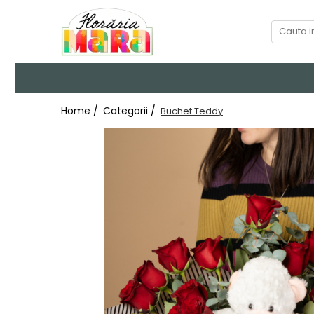
Categorii
Home /
Categorii /
Buchet Teddy
Buchete de flori
Valentine's Day
Aranjamente florale
Trandafiri criogenati
Plante de apartament