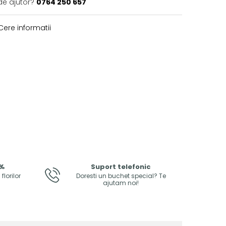
de ajutor?
0764 250 657
ere informatii
0%
Suport telefonic
lorilor
Doresti un buchet special? Te
ajutam noi!