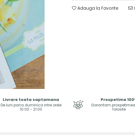
Adauga la Favorite
C
Livrare toata saptamana
Prospetime 10
De luni pana duminica intre orele
Garantam prospetimea f
10:00 - 21:00
folosite