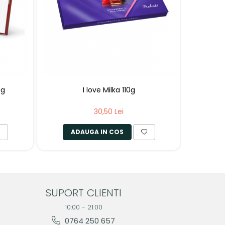
0g
I love Milka 110g
30,50 Lei
ADAUGA IN COS
A
SUPORT CLIENTI
10:00 - 21:00
0764 250 657