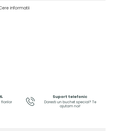
ere informatii
0%
Suport telefonic
lorilor
Doresti un buchet special? Te
ajutam noi!