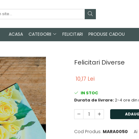
ACASA
CATEGORII
FELICITARI
PRODUSE CADOU
Felicitari Diverse
10,17 Lei
IN STOC
Durata de livrare:
2-4 ore din
ADAUG
Cod Produs:
MARA0050
Ai