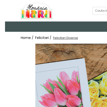
Categorii
Home /
Felicitari /
Felicitari Diverse
Buchete de flori
Valentine's Day
Aranjamente florale
Trandafiri criogenati
Plante de apartament