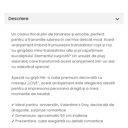
Descriere
Un cadou floral plin de tandrețe și emoție, perfect
pentru a transmite iubirea în cel mai delicat mod. Acest
aranjament îmbină frumusețea trandafirilor roșii și roz
cu gingășia mini-trandafirilor albi și prospețimea
eucaliptului. Elementul surpriză? Un ursuleț de pluș
adorabil, care transformă acest aranjament într-un dar
cu adevărat special.
Așezat cu grijă într-o cutie premium decorată cu
mesajul „LOVE”, acest aranjament este alegerea ideală
pentru a impresiona persoana dragă și a crea
momente de neuitat.
✔ Ideal pentru: aniversări, Valentine’s Day, declarații de
dragoste, surprize romantice
✔ Dimensiuni: aproximativ 50 cm inaltime
✔ Prezentare: cutie elegantă cu detalii romantice