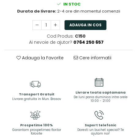
IN STOC
Durata de livrare:
2-4 ore din momentul comenzii
ADAUGA IN COS
Cod Produs:
C150
Ai nevoie de ajutor?
0764 250 657
Adauga la Favorite
Cere informatii
Livrare toata saptamana
Transport Gratuit
De luni pana duminica intre orele
Livrare gratuita in Mun. Brasov
10:00 - 21:00
Prospetime 100%
Suport telefonic
Garantam prospetimea florilor
Doresti un buchet special? Te
folosite
ajutam noi!