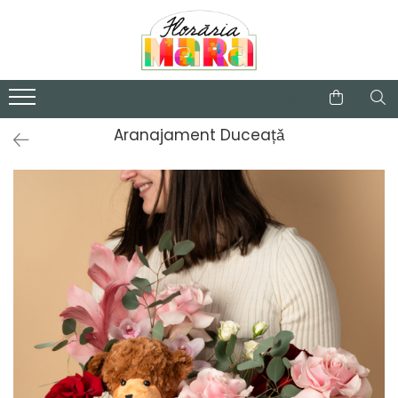
Categorii
Buchete de flori
Valentine's Day
Aranajament Duceațǎ
Aranjamente florale
Trandafiri criogenati
Plante de apartament