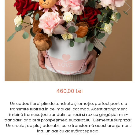
460,00 Lei
Un cadou floral plin de tandrețe și emoție, perfect pentru a
transmite iubirea în cel mai delicat mod. Acest aranjament
îmbină frumusețea trandafirilor roșii și roz cu gingășia mini-
trandafirilor albi și prospețimea eucaliptului. Elementul surpriză?
Un ursuleț de pluș adorabil, care transformă acest aranjament
într-un dar cu adevărat special.